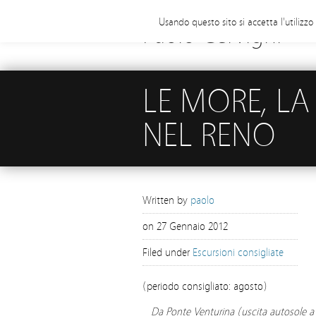
Usando questo sito si accetta l'utilizz
Paolo Cervigni
LE MORE, LA
NEL RENO
Written by
paolo
on
27 Gennaio 2012
Filed under
Escursioni consigliate
(periodo consigliato: agosto)
Da Ponte Venturina (uscita autosole a C