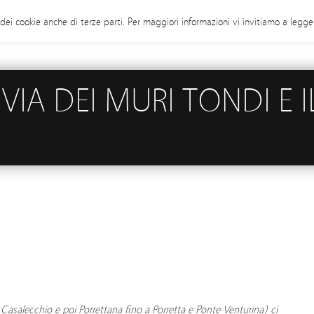
o dei cookie anche di terze parti. Per maggiori informazioni vi invitiamo a legge
 VIA DEI MURI TONDI E 
asalecchio e poi Porrettana fino a Porretta e Ponte Venturina) ci