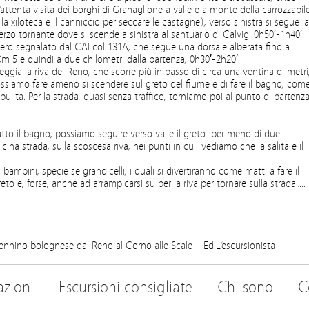
attenta visita dei borghi di Granaglione a valle e a monte della carrozzabil
, la xiloteca e il canniccio per seccare le castagne), verso sinistra si segue la
rzo tornante dove si scende a sinistra al santuario di Calvigi 0h50′-1h40′.
ntiero segnalato dal CAI col 131A, che segue una dorsale alberata fino a
 Km 5 e quindi a due chilometri dalla partenza, 0h30′-2h20′.
gia la riva del Reno, che scorre più in basso di circa una ventina di metri
ssiamo fare ameno si scendere sul greto del fiume e di fare il bagno, com
ulita. Per la strada, quasi senza traffico, torniamo poi al punto di partenza
atto il bagno, possiamo seguire verso valle il greto per meno di due
icina strada, sulla scoscesa riva, nei punti in cui vediamo che la salita e il
bambini, specie se grandicelli, i quali si divertiranno come matti a fare il
o e, forse, anche ad arrampicarsi su per la riva per tornare sulla strada…..
pennino bolognese dal Reno al Corno alle Scale – Ed.L’escursionista
azioni
Escursioni consigliate
Chi sono
C