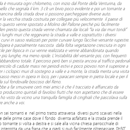
da è misurata ogni chilometro, con inizio dal Ponte della Venturina, da
quello che segnala il km. 3 c’è un bivio poco evidente e poi un tornante a
mancina della strada dove si possono parcheggiare diverse auto.
er la vecchia strada costruita per collegare più velocemente il paese di
o questo venne spostato a Molino del Pallone perché più facilmente
 Ben presto questa strada venne chiamata dai locali “la via dai muri tondi”
i lunghi muri che reggevano la strada a valle e soprattutto i diversi
 curvi in sasso realizzati per poter curvare lungo l’acclive versante rupestre.
pera è parzialmente nascosta dalla folta vegetazione cresciuta in ogni
cile per l’epoca in cui venne realizzata e venne abbandonata quando
he più lunghe, ma meno ripide. L’instabilità del versante poi, con frequenti
’abbandono totale. Il percorso però ben si presta ancora al traffico pedonal
ricolo di cadute massi nei periodi estivi e poco piovosi non è superiore a
 per i ciclopici muri di sostegno a valle e a monte, la strada merita una visita
so messi in opera in loco, per i paracarri sempre in pietra locale e per il
ada sul fondovalle boscoso del Reno.
bbe a far smuovere certi miei amici è che il tracciato è affiancato da
o producono quintali di favolosi frutti che non aspettano che di essere
o ho visto da vicino una tranquilla famiglia di cinghiali che pascolava sulla
e anche a voi.
sei tornanti e nel primo tratto attraversa diversi punti scavati nella
lle delle prime case dove il fondo diventa asfaltato e la strada prende il
 tornante si volta a destra e si sale alla vicina chiesa parrocchiale di
nterrotta da una frana che a piedi si può facilmente oltrepassare, 0h50′.