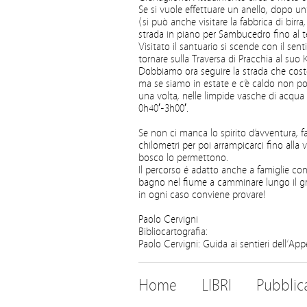
Se si vuole effettuare un anello, dopo un’
(si può anche visitare la fabbrica di birra
strada in piano per Sambucedro fino al te
Visitato il santuario si scende con il se
tornare sulla Traversa di Pracchia al suo
Dobbiamo ora seguire la strada che costeg
ma se siamo in estate e c’è caldo non po
una volta, nelle limpide vasche di acqua p
0h40′-3h00′.
Se non ci manca lo spirito d’avventura, f
chilometri per poi arrampicarci fino alla v
bosco lo permettono.
Il percorso é adatto anche a famiglie con 
bagno nel fiume a camminare lungo il gret
in ogni caso conviene provare!
Paolo Cervigni
Bibliocartografia:
Paolo Cervigni: Guida ai sentieri dell’Ap
Home
LIBRI
Pubblic