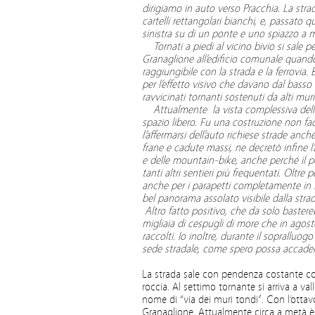
dirigiamo in auto verso Pracchia. La stra
cartelli rettangolari bianchi, e, passato 
sinistra su di un ponte e uno spiazzo a 
Tornati a piedi al vicino bivio si sale p
Granaglione all’edificio comunale quand
raggiungibile con la strada e la ferrovia.
per l’effetto visivo che davano dal basso 
ravvicinati tornanti sostenuti da alti muri
Attualmente la vista complessiva dell’o
spazio libero. Fu una costruzione non fa
l’affermarsi dell’auto richiese strade anc
frane e cadute massi, ne decretò infine l
e delle mountain-bike, anche perché il pe
tanti altri sentieri più frequentati. Oltre
anche per i parapetti completamente in sas
bel panorama assolato visibile dalla str
Altro fatto positivo, che da solo bastere
migliaia di cespugli di more che in agost
raccolti. Io inoltre, durante il sopralluog
sede stradale, come spero possa accader
La strada sale con pendenza costante con 
roccia. Al settimo tornante si arriva a va
nome di “via dei muri tondi”. Con l’ottavo
Granaglione. Attualmente circa a metà è i