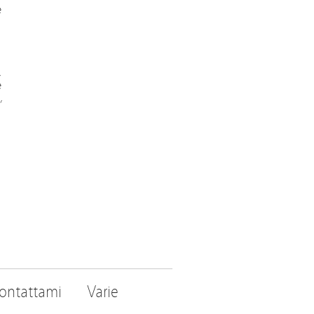
e
,
e
,
ontattami
Varie