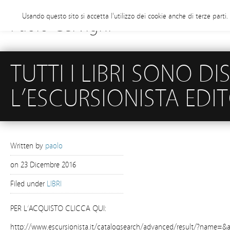
Usando questo sito si accetta l'utilizzo dei cookie anche di terze parti
Paolo Cervigni
TUTTI I LIBRI SONO DI
L’ESCURSIONISTA EDIT
Written by
paolo
on
23 Dicembre 2016
Filed under
LIBRI
PER L’ACQUISTO CLICCA QUI:
http://www.escursionista.it/catalogsearch/advanced/result/?name=&